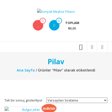
İçeriğe
geç
Konyalı
0
0
TOPLAM
Meşhur
₺0,00
Pilavcı
Anlatılmaz
tadılır
Pilav
Ana Sayfa
/ Ürünler “Pilav” olarak etiketlendi
Tek bir sonuç gösteriliyor
indirim