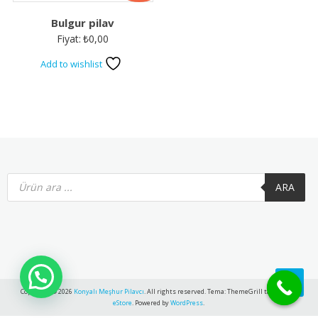
Bulgur pilav
Fiyat:
₺
0,00
Add to wishlist
Products
search
ARA
Copyright © 2026
Konyalı Meşhur Pilavcı
. All rights reserved. Tema: ThemeGrill tarafından
eStore
. Powered by
WordPress
.