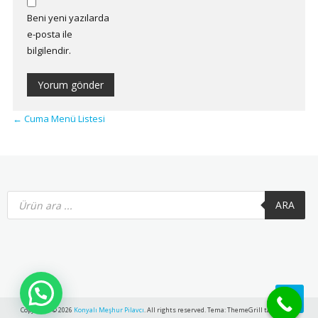
Beni yeni yazılarda
e-posta ile
bilgilendir.
←
Cuma Menü Listesi
Products
search
ARA
Copyright © 2026
Konyalı Meşhur Pilavcı
. All rights reserved. Tema: ThemeGrill tarafından