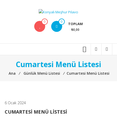
İçeriğe
geç
Konyalı
0
0
TOPLAM
Meşhur
₺0,00
Pilavcı
Anlatılmaz
tadılır
Cumartesi Menü Listesi
Ana
⁄
Günlük Menü Listesi
⁄
Cumartesi Menü Listesi
6 Ocak 2024
CUMARTESI MENÜ LISTESI