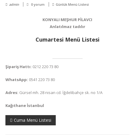
admin
0 yorum
Günlük Menü Listesi
KONYALI MEŞHUR PİLAVCI
Anlatılmaz tadılır
Cumartesi Menü Listesi
Şipariş Hattı:
0212 220 73 80
WhatsApp:
0541 220 73 80
Adres:
Gürsel mh. 28 nisan cd. İğdelibahçe sk. no 1/A
Kağıthane İstanbul
Yazı
Cuma Menü Listesi
gezinmesi