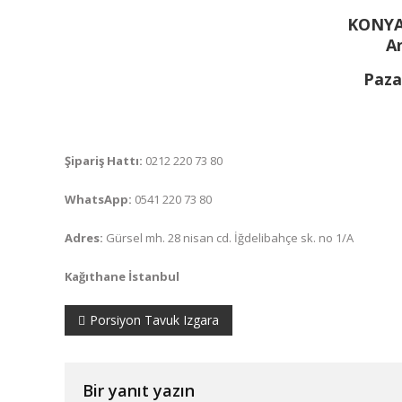
KONYA
An
Paza
Şipariş Hattı:
0212 220 73 80
WhatsApp:
0541 220 73 80
Adres:
Gürsel mh. 28 nisan cd. İğdelibahçe sk. no 1/A
Kağıthane İstanbul
Yazı
Porsiyon Tavuk Izgara
gezinmesi
Bir yanıt yazın