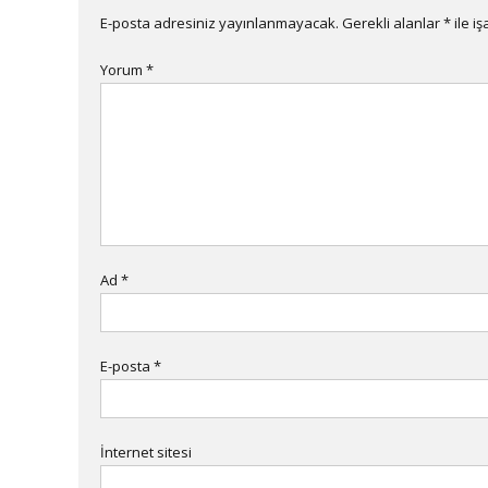
E-posta adresiniz yayınlanmayacak.
Gerekli alanlar
*
ile i
Yorum
*
Ad
*
E-posta
*
İnternet sitesi