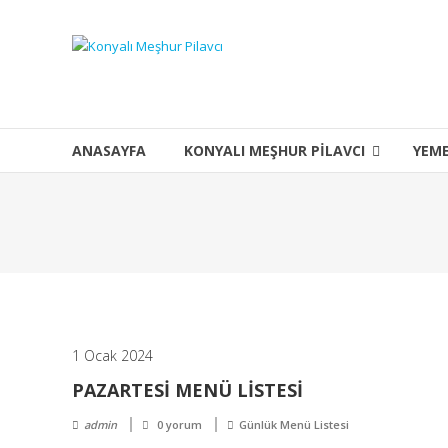
İçeriğe
geç
Konyalı
Meşhur
Pilavcı
ANASAYFA
KONYALI MEŞHUR PILAVCI
YEM
Anlatılmaz
tadılır
1 Ocak 2024
PAZARTESI MENÜ LISTESI
admin
0 yorum
Günlük Menü Listesi