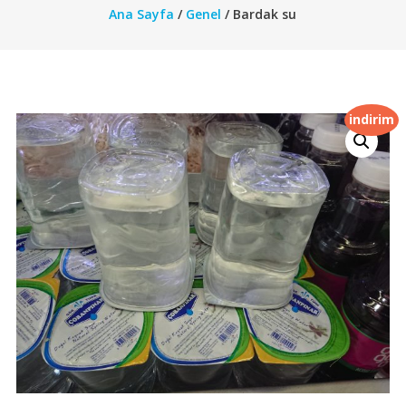
Ana Sayfa
/
Genel
/ Bardak su
indirim