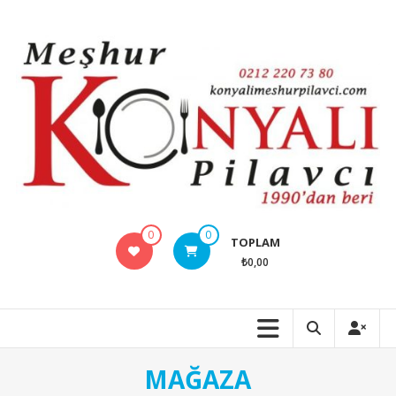
İçeriğe
geç
Konyalı
0
0
TOPLAM
Meşhur
₺0,00
Pilavcı
Anlatılmaz
tadılır
MAĞAZA