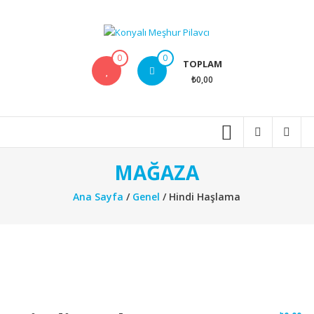
İçeriğe
geç
Konyalı
0
0
TOPLAM
Meşhur
₺0,00
Pilavcı
Anlatılmaz
tadılır
MAĞAZA
Ana Sayfa
/
Genel
/ Hindi Haşlama
indirim