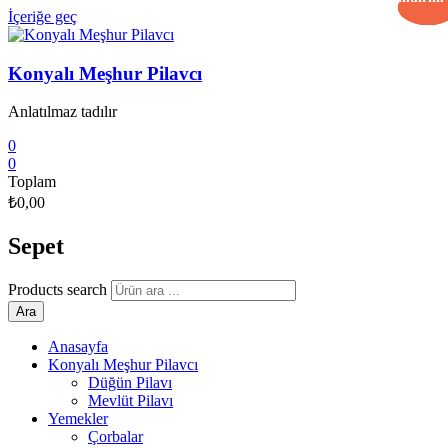
İçeriğe geç
Konyalı Meşhur Pilavcı
Anlatılmaz tadılır
0
0
Toplam
₺0,00
Sepet
Products search
Ara
Anasayfa
Konyalı Meşhur Pilavcı
Düğün Pilavı
Mevlüt Pilavı
Yemekler
Çorbalar