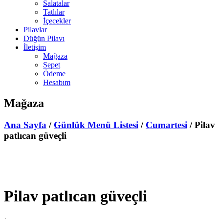
Salatalar
Tatlılar
İçecekler
Pilavlar
Düğün Pilavı
İletişim
Mağaza
Sepet
Ödeme
Hesabım
Mağaza
Ana Sayfa
/
Günlük Menü Listesi
/
Cumartesi
/ Pilav
patlıcan güveçli
indirim
Pilav patlıcan güveçli