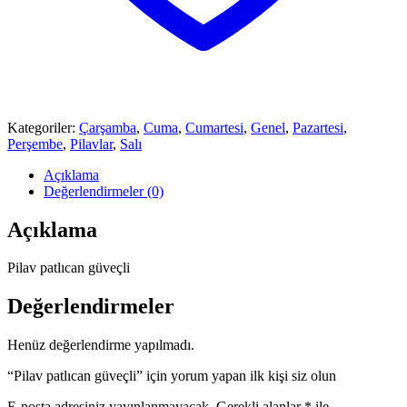
Kategoriler:
Çarşamba
,
Cuma
,
Cumartesi
,
Genel
,
Pazartesi
,
Perşembe
,
Pilavlar
,
Salı
Açıklama
Değerlendirmeler (0)
Açıklama
Pilav patlıcan güveçli
Değerlendirmeler
Henüz değerlendirme yapılmadı.
“Pilav patlıcan güveçli” için yorum yapan ilk kişi siz olun
E-posta adresiniz yayınlanmayacak.
Gerekli alanlar
*
ile