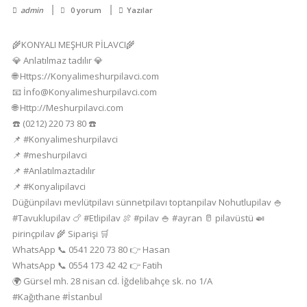
admin
0 yorum
Yazılar
🌾KONYALI MEŞHUR PİLAVCI🌾
💎 Anlatılmaz tadılır 💎
🌐 Https://Konyalimeshurpilavci.com
📧 İnfo@Konyalimeshurpilavci.com
🌐 Http://Meshurpilavci.com
☎️ (0212) 220 73 80 ☎️
📌 #Konyalimeshurpilavci
📌 #meshurpilavci
📌 #Anlatılmaztadılır
📌 #Konyalipilavci
Düğünpilavı mevlütpilavı sünnetpilavı toptanpilav Nohutlupilav 🍚
#Tavuklupilav 🍗 #Etlipilav 🍖 #pilav 🍚 #ayran 🥛 pilavüstü 🍛
pirinçpilav 🌾 Siparişi 🛒
WhatsApp 📞 0541 220 73 80 👉 Hasan
WhatsApp 📞 0554 173 42 42 👉 Fatih
🌍 Gürsel mh. 28 nisan cd. İğdelibahçe sk. no 1/A
#Kağıthane #İstanbul