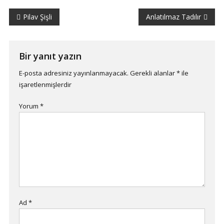
Yazı
Pilav Şişli
Anlatılmaz Tadılır
gezinmesi
Bir yanıt yazın
E-posta adresiniz yayınlanmayacak.
Gerekli alanlar
*
ile
işaretlenmişlerdir
Yorum
*
Ad
*