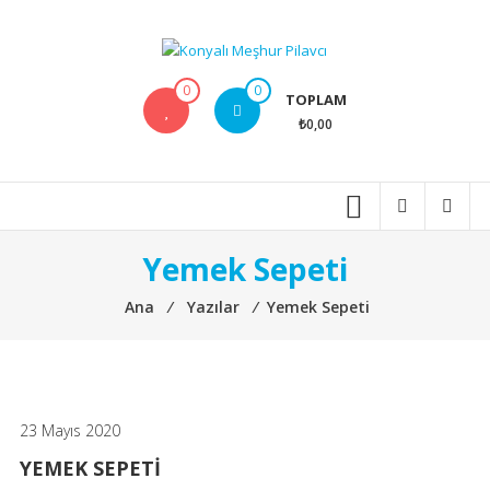
İçeriğe
geç
Konyalı
0
0
TOPLAM
Meşhur
₺0,00
Pilavcı
Anlatılmaz
tadılır
Yemek Sepeti
Ana
⁄
Yazılar
⁄
Yemek Sepeti
23 Mayıs 2020
YEMEK SEPETI