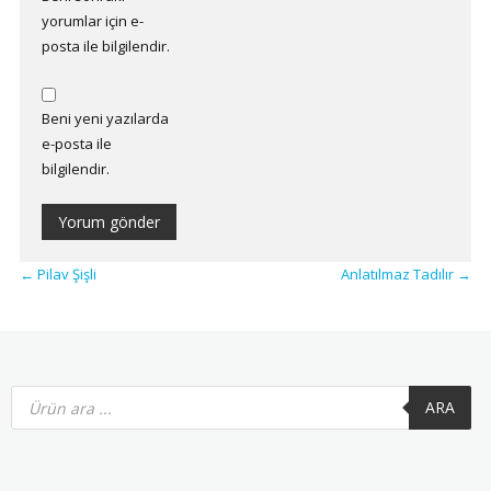
yorumlar için e-
posta ile bilgilendir.
Beni yeni yazılarda
e-posta ile
bilgilendir.
←
Pilav Şişli
Anlatılmaz Tadılır
→
Products
search
ARA